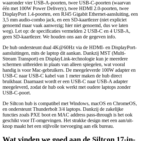
waaronder vier USB-A-poorten, twee USB-C-poorten (waarvan
één met 100W Power Delivery), twee HDMI 2.0-poorten, twee
DisplayPort 1.4-poorten, een RJ45 Gigabit Ethernet-aansluiting, een
3,5 mm audio-combo jack, en een SD-kaartlezer (niet expliciet
genoemd maar vaak aanwezig; hier niet genoemd, dus we laten
weg). Let op: de specificaties vermelden 2 USB-C en 4 USB-A,
geen SD-kaartlezer. We houden ons aan de gegeven info.
De hub ondersteunt dual 4K@60Hz via de HDMI- en DisplayPort-
aansluitingen, mits de laptop dit aankan. Dankzij MST (Multi-
Stream Transport) en DisplayLink-technologie kun je meerdere
schermen uitbreiden in plaats van alleen spiegelen, wat vooral
handig is voor Mac-gebruikers. De meegeleverde 100W adapter en
USB-C naar USB-C kabel van 1 meter maken de hub direct
bruikbaar. Daarnaast wordt er een USB-C naar USB-A adapter
meegeleverd, zodat de hub ook werkt met oudere laptops zonder
USB-C-poort.
De Siltcon hub is compatibel met Windows, macOS en ChromeOS,
en ondersteunt Thunderbolt 3/4 laptops. Dankzij de zakelijke
functies zoals PXE boot en MAC address pass-through is het ook
geschikt voor IT-omgevingen. Het strakke design met een aan/uit-
knop maakt het een stijlvolle toevoeging aan elk bureau.
Wat vinden we goed aan de Siltcon 17-in-