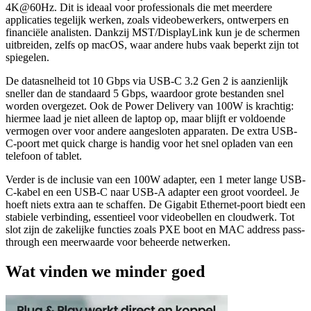
4K@60Hz. Dit is ideaal voor professionals die met meerdere
applicaties tegelijk werken, zoals videobewerkers, ontwerpers en
financiële analisten. Dankzij MST/DisplayLink kun je de schermen
uitbreiden, zelfs op macOS, waar andere hubs vaak beperkt zijn tot
spiegelen.
De datasnelheid tot 10 Gbps via USB-C 3.2 Gen 2 is aanzienlijk
sneller dan de standaard 5 Gbps, waardoor grote bestanden snel
worden overgezet. Ook de Power Delivery van 100W is krachtig:
hiermee laad je niet alleen de laptop op, maar blijft er voldoende
vermogen over voor andere aangesloten apparaten. De extra USB-
C-poort met quick charge is handig voor het snel opladen van een
telefoon of tablet.
Verder is de inclusie van een 100W adapter, een 1 meter lange USB-
C-kabel en een USB-C naar USB-A adapter een groot voordeel. Je
hoeft niets extra aan te schaffen. De Gigabit Ethernet-poort biedt een
stabiele verbinding, essentieel voor videobellen en cloudwerk. Tot
slot zijn de zakelijke functies zoals PXE boot en MAC address pass-
through een meerwaarde voor beheerde netwerken.
Wat vinden we minder goed