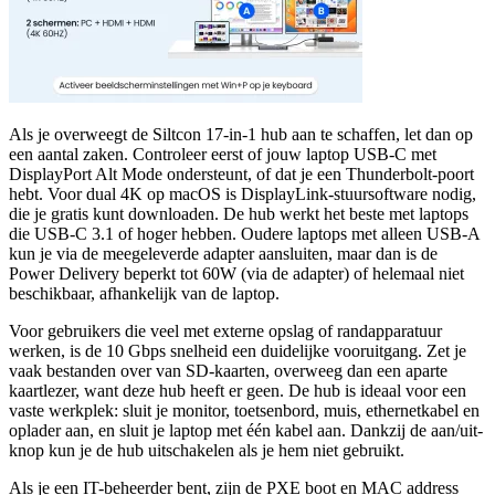
Als je overweegt de Siltcon 17-in-1 hub aan te schaffen, let dan op
een aantal zaken. Controleer eerst of jouw laptop USB-C met
DisplayPort Alt Mode ondersteunt, of dat je een Thunderbolt-poort
hebt. Voor dual 4K op macOS is DisplayLink-stuursoftware nodig,
die je gratis kunt downloaden. De hub werkt het beste met laptops
die USB-C 3.1 of hoger hebben. Oudere laptops met alleen USB-A
kun je via de meegeleverde adapter aansluiten, maar dan is de
Power Delivery beperkt tot 60W (via de adapter) of helemaal niet
beschikbaar, afhankelijk van de laptop.
Voor gebruikers die veel met externe opslag of randapparatuur
werken, is de 10 Gbps snelheid een duidelijke vooruitgang. Zet je
vaak bestanden over van SD-kaarten, overweeg dan een aparte
kaartlezer, want deze hub heeft er geen. De hub is ideaal voor een
vaste werkplek: sluit je monitor, toetsenbord, muis, ethernetkabel en
oplader aan, en sluit je laptop met één kabel aan. Dankzij de aan/uit-
knop kun je de hub uitschakelen als je hem niet gebruikt.
Als je een IT-beheerder bent, zijn de PXE boot en MAC address