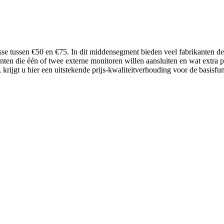
lasse tussen €50 en €75. In dit middensegment bieden veel fabrikanten 
ten die één of twee externe monitoren willen aansluiten en wat extra 
rijgt u hier een uitstekende prijs-kwaliteitverhouding voor de basisfun