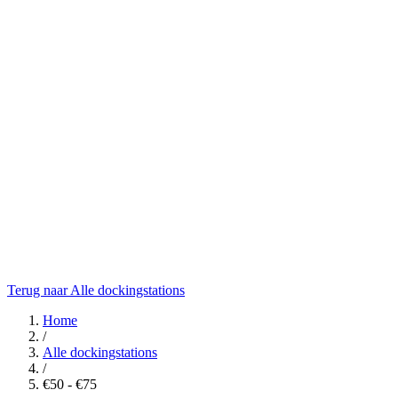
Terug naar Alle dockingstations
Home
/
Alle dockingstations
/
€50 - €75