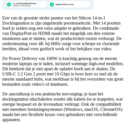
Een van de grootste sterke punten van het Siltcon 14-in-1
Dockingstation is zijn uitgebreide poortenselectie. Met 14 poorten
hoef je zelden nog een extra adapter te gebruiken. De combinatie
van DisplayPort en HDMI maakt het mogelijk om drie externe
monitoren aan te sluiten, wat de productiviteit enorm verhoogt. De
ondersteuning voor 4K bij 60Hz zorgt voor scherpe en vloeiende
beelden, ideaal voor grafisch werk of het bekijken van video.
De Power Delivery van 100W is krachtig genoeg om de meeste
moderne laptops op te laden, inclusief sommige high-end modellen.
Dit betekent dat je niet apart de oplader hoeft aan te sluiten. De
USB-C 3.2 Gen 2 poort met 10 Gbps is twee keer zo snel als de
meeste standaard hubs, wat merkbaar is bij het overzetten van grote
bestanden zoals video's of databases.
De aan/uitknop is een praktische toevoeging: je kunt het
dockingstation uitschakelen zonder alle kabels los te koppelen, wat
energie bespaart en de levensduur verlengt. Ook de compatibiliteit
met meerdere besturingssystemen (Windows, macOS, ChromeOS)
maakt het een flexibele keuze voor gebruikers met verschillende
apparaten.