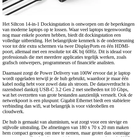
Het Siltcon 14-in-1 Dockingstation is ontworpen om de beperkingen
van moderne laptops op te lossen. Waar veel laptops tegenwoordig
nog maar enkele poorten hebben, biedt dit dockingstation een
volledige uitbreiding. Het belangrijkste kenmerk is de ondersteuning
voor tot drie extra schermen via twee DisplayPorts en één HDMI-
poort, allemaal met een resolutie tot 4K bij 60Hz. Dit is ideaal voor
professionals die met meerdere applicaties tegelijk werken, zoals
grafisch ontwerpers, programmeurs of financiële analisten.
Daarnaast zorgt de Power Delivery van 100W ervoor dat je laptop
wordt opgeladen terwijl je de hub gebruikt, waardoor je maar één
kabel nodig hebt voor zowel data als stroom. De dataoverdracht is
razendsnel dankzij USB-C 3.2 Gen 2 met snelheden tot 10 Gbps,
wat het overzetten van grote bestanden aanzienlijk versnelt. Ook de
netwerkpoort is een pluspunt: Gigabit Ethernet biedt een stabielere
verbinding dan wifi, wat belangrijk is voor videobellen en
cloudwerk.
De hub is gemaakt van aluminium, wat zorgt voor een stevige en
stijlvolle uitstraling. De afmetingen van 180 x 70 x 20 mm maken
hem compact genoeg om mee te nemen, maar groter dan sommige