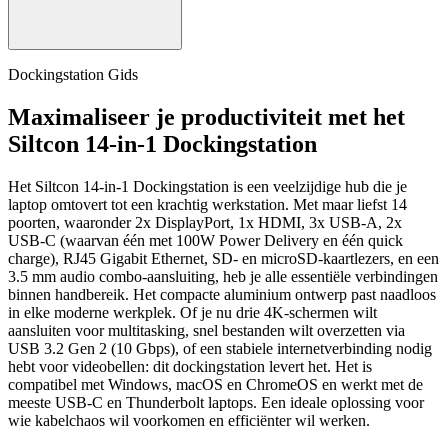
Dockingstation Gids
Maximaliseer je productiviteit met het
Siltcon 14-in-1 Dockingstation
Het Siltcon 14-in-1 Dockingstation is een veelzijdige hub die je
laptop omtovert tot een krachtig werkstation. Met maar liefst 14
poorten, waaronder 2x DisplayPort, 1x HDMI, 3x USB-A, 2x
USB-C (waarvan één met 100W Power Delivery en één quick
charge), RJ45 Gigabit Ethernet, SD- en microSD-kaartlezers, en een
3.5 mm audio combo-aansluiting, heb je alle essentiële verbindingen
binnen handbereik. Het compacte aluminium ontwerp past naadloos
in elke moderne werkplek. Of je nu drie 4K-schermen wilt
aansluiten voor multitasking, snel bestanden wilt overzetten via
USB 3.2 Gen 2 (10 Gbps), of een stabiele internetverbinding nodig
hebt voor videobellen: dit dockingstation levert het. Het is
compatibel met Windows, macOS en ChromeOS en werkt met de
meeste USB-C en Thunderbolt laptops. Een ideale oplossing voor
wie kabelchaos wil voorkomen en efficiënter wil werken.